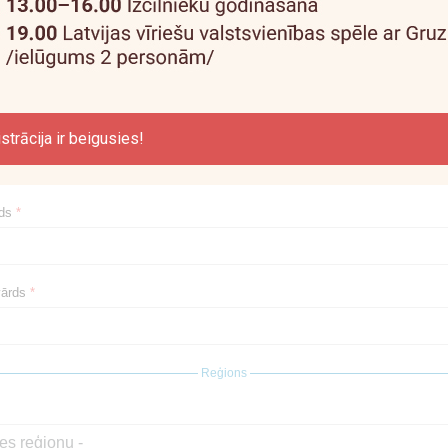
strācija ir beigusies!
rds
*
vārds
*
Reģions