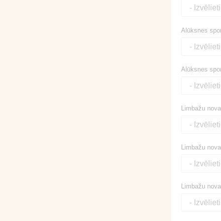
Alūksnes sport
Alūksnes sport
Limbažu novad
Limbažu novad
Limbažu novad