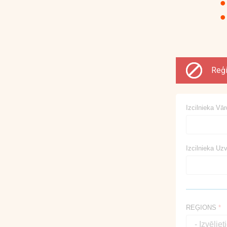
Reģi
Izcilnieka Vā
Izcilnieka Uz
REĢIONS
*