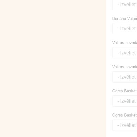
Bertānu Valmie
Valkas novad
Valkas novada
Ogres Basketb
Ogres Basketbo