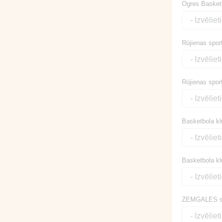
Ogres Basketbo
Rūjienas spor
Rūjienas sport
Basketbola kl
Basketbola klu
ZEMGALES sp