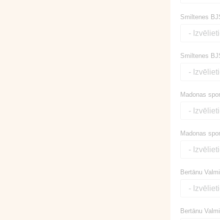
Smiltenes BJS
Smiltenes BJS
Madonas spor
Madonas sporta
Bertānu Valmi
Bertānu Valmie