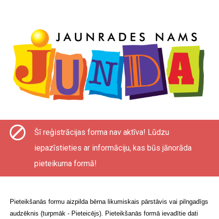
Šī reģistrācijas forma nav aktīva! Lūdzu
iepazīstieties ar informāciju, kas būs jānorāda
pieteikuma formā!
Pieteikšanās formu aizpilda bērna likumiskais pārstāvis vai pilngadīgs
audzēknis (turpmāk - Pieteicējs). Pieteikšanās formā ievadītie dati