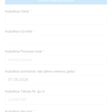
ZIŅAS PAR AUDZĒKNI
Audzēkņa Vārds
*
Audzēkņa Uzvārds
*
Audzēkņa Personas kods
*
Audzēkņa dzimšanas dati (diena.mēnesis.gads)
*
Audzēkņa Tālruņa Nr. (ja ir)
Audzēkņa Vecums
*