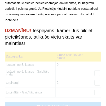
automātiski ielasīsies nepieciešamajos dokumentos, lai uzņemtu
audzēkni pulciņa grupā. Ja Pieteicējs kļūdaini norāda e-pasta adresi
un iesniegumu saņem trešā persona - par datu aizsardzību atbild
Pieteicējs.
UZMANĪBU!
Iespējams, kamēr Jūs pildiet
pieteikšanos, atlikušo vietu skaits var
mainīties!
Grupā atlikušo vietu
Datorgrafika
skaits
iesācēji no 5. klases
0
iesācēji no 5. klases - Gaidītāju
rinda
turpinātāji
2
turpinātāji - Gaidītāju rinda