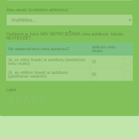
Jūsu amats (izvēlieties atbilstošo)
*
Gadījumā ja Jums NAV NEPIECIEŠAMA vieta autobusā, lūdzam
NEATBILDĒT
atlikušo vietu
Vai nepieciešama vieta autobusā?
skaits
Jā, es vēlos braukt ar autobusu (ierobežots
31
vietu skaits)
Jā, es vēlētos braukt ar autobusu
50
(gaidīšanas saraksts)
Label
*